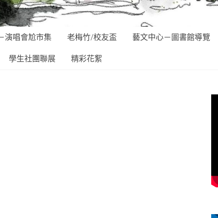
－演唱會尬市集
老梅竹/校友盃
藝文中心－圖書館導覽
學生社團聯展
精彩花絮