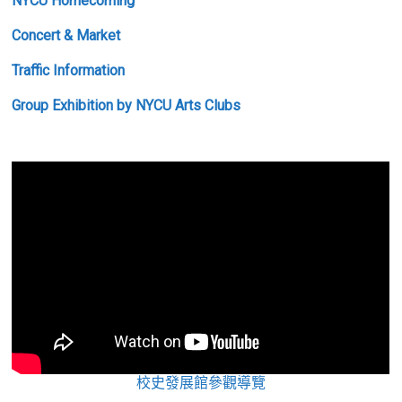
NYCU Homecoming
Concert & Market
Traffic Information
Group Exhibition by NYCU Arts Clubs
校史發展館參觀導覽