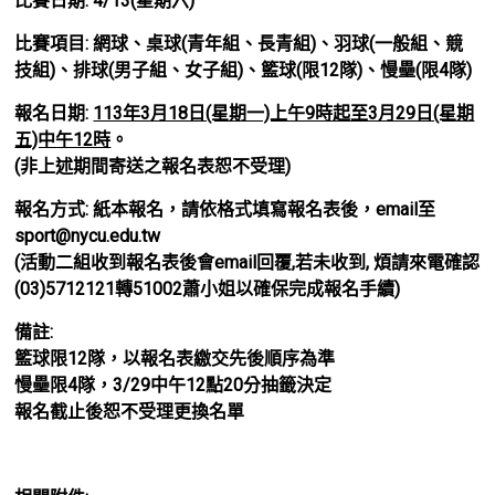
比賽⽇期: 4/13(星期六)
比賽項⽬: 網球、桌球(青年組、⻑青組)、⽻球(⼀般組、競
技組)、排球(男⼦組、女⼦組)、籃球(限12隊)、慢壘(限4隊)
報名⽇期:
113年3⽉18⽇(星期⼀)上午9時起⾄3⽉29⽇(星期
五)中午12時
。
(非上述期間寄送之報名表恕不受理)
報名⽅式: 紙本報名，請依格式填寫報名表後，email⾄
sport@nycu.edu.tw
(活動⼆組收到報名表後會email回覆,若未收到, 煩請來電確認
(03)5712121轉51002蕭⼩姐以確保完成報名⼿續)
備註:
籃球限12隊，以報名表繳交先後順序為準
慢壘限4隊，3/29中午12點20分抽籤決定
報名截⽌後恕不受理更換名單