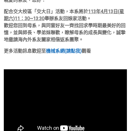
親愛的系友，您好：
配合交大校區「交大日」活動，本系將於
113年4月13日(星
期六)11：30~13:30
舉辦系友回娘家活動。
歡迎您回到母系，與同窗好友一齊找回求學時期最美好的回
憶，並與師長、學弟妹聯歡，瞭解母系的成長與變化，誠摯
地邀請海內外系友闔家相偕返系團聚。
更多活動訊息歡迎至
機械系網(請點我)
觀看