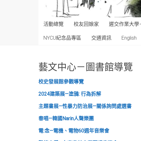
活動總覽
校友回娘家
遲交作業大學
NYCU紀念品專區
交通資訊
English
藝文中心－圖書館導覽
校史發展館參觀導覽
2024建築展—塗鴉: 行為拆解
主題書展—性暴力防治展—關係詢問處選書
春唱—韓國Narin人聲樂團
電·念—電機、電物60週年音樂會