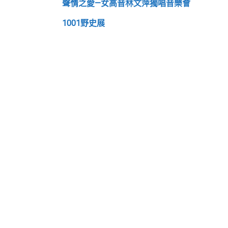
聲情之愛—女高音林文萍獨唱音樂會
1001野史展