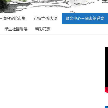
－演唱會尬市集
老梅竹/校友盃
藝文中心－圖書館導覽
學生社團聯展
精彩花絮