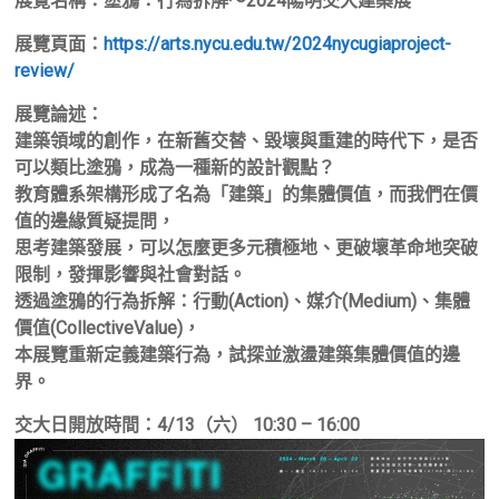
展覽名稱：塗鴉：行為拆解～2024陽明交大建築展
展覽頁面：
https://arts.nycu.edu.tw/2024nycugiaproject-
review/
展覽論述：
建築領域的創作，在新舊交替、毀壞與重建的時代下，是否
可以類比塗鴉，成為
一種新的設計觀點？
教育體系架構形成了名為「建築」的集體價值，而我們在價
值的邊緣質疑提問，
思考建築發展，可以怎麼更多元積極地、更破壞革命地突破
限制，發揮影響與社
會對話。
透過塗鴉的行為拆解：行動(Action)、媒介(Medium)、集體
價值(Collective
Value)，
本展覽重新定義建築行為，試探並激盪建築集體價值的邊
界。
交大日開放時間：4/13（六） 10:30 – 16:00